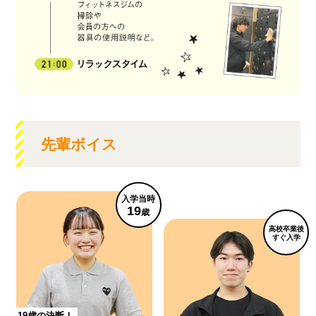
先輩ボイス
入学当時
19
歳
高校卒業後
すぐ入学
19歳の決断！