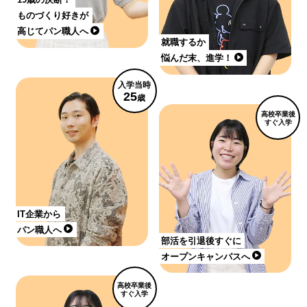
ものづくり好きが
高じてパン職人へ
就職するか
悩んだ末、進学！
入学当時
25
歳
高校卒業後
すぐ入学
IT企業から
パン職人へ
部活を引退後すぐに
オープンキャンパスへ
高校卒業後
すぐ入学