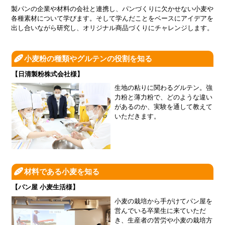
製パンの企業や材料の会社と連携し、パンづくりに⽋かせない⼩⻨や
各種素材について学びます。そして学んだことをベースにアイデアを
出し合いながら研究し、オリジナル商品づくりにチャレンジします。
小麦粉の種類やグルテンの役割を知る
【日清製粉株式会社様】
生地の粘りに関わるグルテン。強
力粉と薄力粉で、どのような違い
があるのか、実験を通して教えて
いただきます。
材料である小麦を知る
【パン屋 小麦生活様】
小麦の栽培から手がけてパン屋を
営んでいる卒業生に来ていただ
き、生産者の苦労や小麦の栽培方