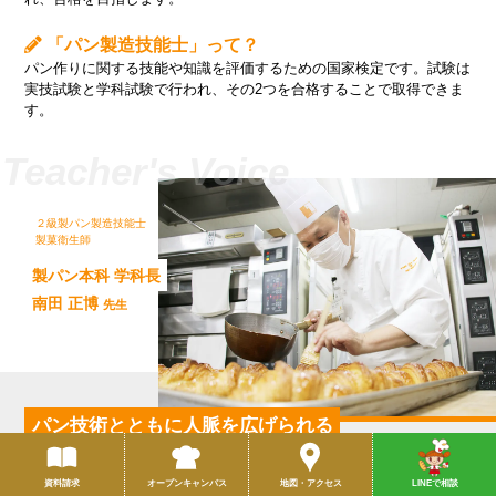
「パン製造技能士」って？
パン作りに関する技能や知識を評価するための国家検定です。試験は
実技試験と学科試験で行われ、その2つを合格することで取得できま
す。
２級製パン製造技能士
製菓衛生師
製パン本科 学科長
南田 正博
先生
パン技術とともに
人脈を広げられる
力を持った人材を育てたい
資料請求
オープンキャンパス
地図・アクセス
LINEで相談