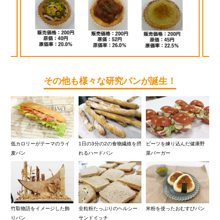
その他も様々な研究パンが誕生！
低カロリーがテーマのライ
1日の3分の2の食物繊維を摂
ビーツを練り込んだ健康野
麦パン
れるハードパン
菜バーガー
竹取物語をイメージした飾
全粒粉たっぷりのヘルシー
米粉を使ったおむすびパン
りパン
サンドイッチ