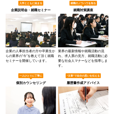
入学とともに始まる
就職のノウハウを知る
企業説明会・就職セミナー
就職対策講座
企業の人事担当者の方や卒業生か
業界の最新情報や就職活動の流
らの業界の“今”を教えて頂く就職
れ、求人票の見方、就職活動に必
セミナーを開催しています。
要な社会人マナーなどを指導しま
す。
一人ひとりに丁寧に
“文章”で自分の思いを伝える
個別カウンセリング
履歴書作成アドバイス