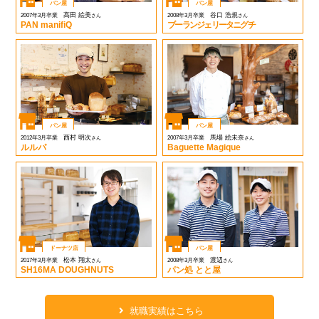
パン屋
パン屋
髙田 絵美
谷口 浩規
2007年3月卒業
2008年3月卒業
さん
さん
PAN manifiQ
ブーランジェリータニグチ
パン屋
パン屋
西村 明次
馬場 絵未奈
2012年3月卒業
2007年3月卒業
さん
さん
ルルパ
Baguette Magique
ドーナツ店
パン屋
松本 翔太
渡辺
2017年3月卒業
2008年3月卒業
さん
さん
SH16MA DOUGHNUTS
パン処 とと屋
就職実績はこちら