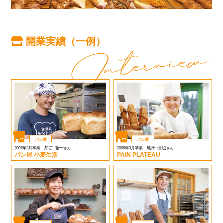
開業実績（一例）
パン屋
パン屋
加古 隆一
亀田 慎也
2007年3月卒業
2005年3月卒業
さん
さん
パン屋 小麦生活
PAIN PLATEAU