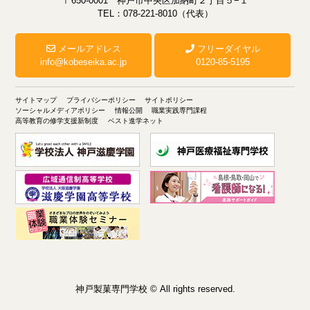
〒650-0001 神戸市中央区加納町２丁目５−１
TEL：078-221-8010（代表）
メールアドレス
フリーダイヤル
info@kobeseika.ac.jp
0120-85-5195
サイトマップ
プライバシーポリシー
サイトポリシー
ソーシャルメディアポリシー
情報公開
職業実践専門課程
高等教育の修学支援新制度
ベスト進学ネット
神戸製菓専門学校 © All rights reserved.