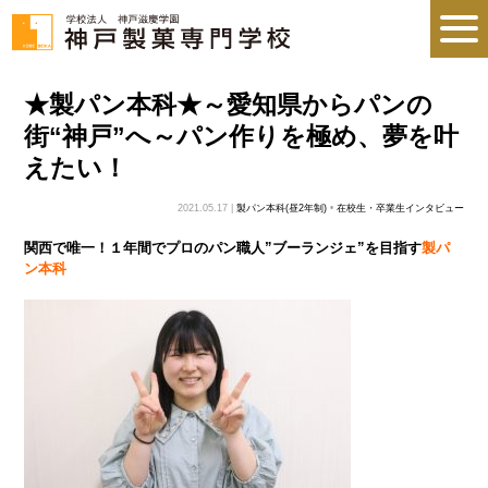
★製パン本科★～愛知県からパンの
街“神戸”へ～パン作りを極め、夢を叶
えたい！
2021.05.17 |
製パン本科(昼2年制)
•
在校生・卒業生インタビュー
関西で唯一！１年間でプロのパン職人”ブーランジェ”を目指す
製パ
ン本科