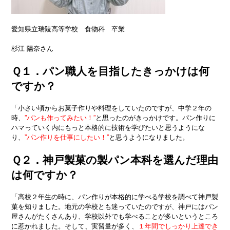
愛知県立瑞陵高等学校 食物科 卒業
杉江 陽奈さん
Ｑ１．パン職人を目指したきっかけは何
ですか？
「小さい頃からお菓子作りや料理をしていたのですが、中学２年の
時
、
”
パンも作ってみたい！”
と思ったのがきっかけです。パン作りに
ハマっていく内にもっと本格的に技術を学びたい
と
思うようにな
り、
”パン作りを仕事にしたい！”
と思うようになりました。
Ｑ２．神戸製菓の製パン本科を選んだ理由
は何ですか？
「高校２年生の時に、パン作りが本格的に学べる学校を調べて神戸製
菓を知りました。地元の学校とも迷っていたのですが、神戸にはパン
屋さんがたくさんあり、学校以外でも学べることが多いというところ
に惹かれました。そして、実習量が多く、
１年間でしっかり上達でき