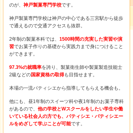
のが、
神戸製菓専門学校
です。
神戸製菓専門学校は神戸の中心である三宮駅から徒歩
で通えるので交通アクセスも抜群。
2年制の製菓本科では、
1500時間の充実した実習や演
習
でお菓子作りの基礎から実践力まで身につけること
ができます。
97.3%の就職率
を誇り、製菓衛生師や製菓製造技能士
2級などの
国家資格の取得
も目指せます。
本場の一流パティシエから指導してもらえる機会も。
他にも、昼1年制のスイーツ科や夜1年制のお菓子専科
があるので、
他の学校とWスクールをしたい学生や働
いている社会人の方でも、パティシエ・パティシエー
ルをめざして学ぶことが可能
です。