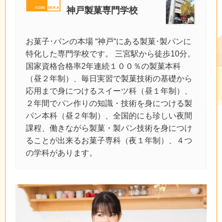
神戸製菓専門学校
お菓子･パンの本場 “神戸“にある製菓･製パンに
特化した専門学校です。 三宮駅から徒歩10分。
国家資格合格率2年連続１００％の製菓本科
（昼２年制）、毎日実習で製菓技術の基礎から
応用まで身につけるスイーツ科（昼１年制）、
２年間でパン作りの知識・技術を身につける製
パン本科（昼２年制）、全国的にも珍しい夜間
課程、働きながら製菓・製パン技術を身につけ
ることが出来るお菓子専科（夜１年制）、４つ
の学科があります。