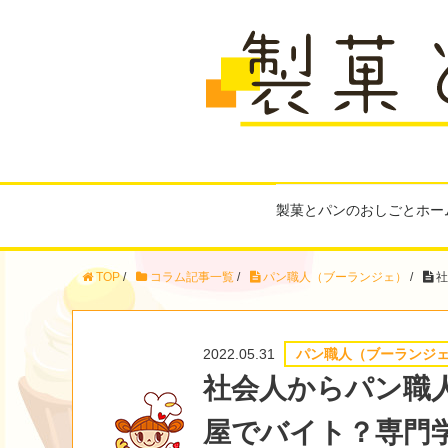
製菓とパンのおしごとホー
TOP
/
コラム記事一覧
/
パン職人（ブーランジェ）
/
社
2022.05.31
パン職人（ブーランジ
社会人からパン職
屋でバイト？専門