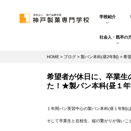
学校紹介
社会人・既卒の
HOME
>
ブログ
>
製パン本科(昼2年制)
>
希
希望者が休日に、卒業生
た！★製パン本科(昼１年
１年間パン実習中心の製パン本科(昼１年制)
そして卒業生と在校生、縦の繋がりが強いこ