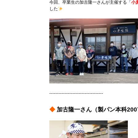
今回、卒業生の加古隆一さんが主催する「
小
した
-----------------------------------
◆
加古隆一さん（製パン本科200