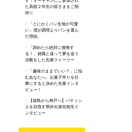
す！オーキャンにご参加され
た高校２年生の皆さまをご招
待☆
「とにかくパン生地が可愛
い」僕が調理よりパンを選ん
だ理由。
「諦めたら絶対に後悔す
る！」就職と迷って夢を追う
決断をした先輩ストーリー
「趣味のままでいい？」に悩
むあなたへ。お菓子作りを仕
事にすると決めた先輩インタ
ビュー！
【徳島から神戸へ】パティシ
エを目指す県外出身在校生イ
ンタビュー