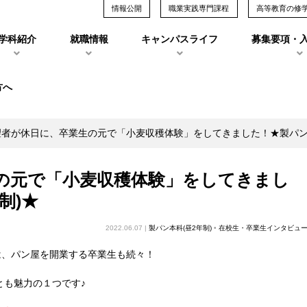
情報公開
職業実践専門課程
高等教育の修
学科紹介
就職情報
キャンパスライフ
募集要項・
方へ
望者が休日に、卒業生の元で「小麦収穫体験」をしてきました！★製パン
の元で「小麦収穫体験」をしてきまし
制)★
2022.06.07 |
製パン本科(昼2年制)
•
在校生・卒業生インタビュ
は、パン屋を開業する卒業生も続々！
とも魅力の１つです♪