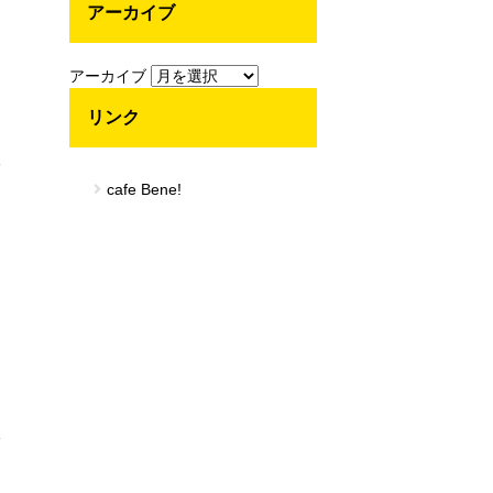
アーカイブ
アーカイブ
リンク
取
cafe Bene!
い