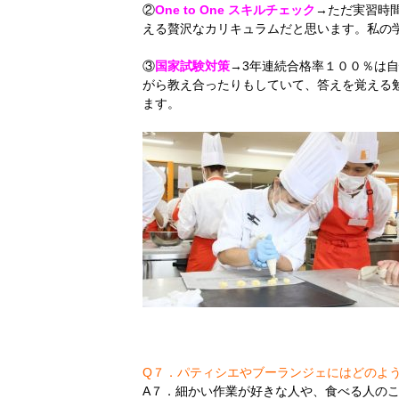
②
One to One スキルチェック
→ただ実習時
える贅沢なカリキュラムだと思います。私の
③
国家試験対策
→3年連続合格率１００％は
がら教え合ったりもしていて、答えを覚える
ます。
Q７．パティシエやブーランジェにはどのよ
A７．細かい作業が好きな人や、食べる人の