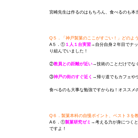
宮崎先生は作るのはもちろん、食べるのも本
Q５．「神戸製菓のここがすごい！」どのよ
A５．①
１人１台実習
→自分自身２年目でナ
り組んでいました！
②
教員との距離が近い
→技術のことだけでな
③
神戸の街のすぐ近く
→帰り道でもカフェや
食べるのも大事な勉強ですからね！オススメ
Q６．製菓本科の自慢ポイント、ベスト３を
A６．①
製菓研究ゼミ
→考える力が身につく
ですよ！