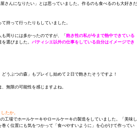
キ屋さんになりたい」とは思っていました。作るのも食べるのも大好き
って持って行ったりもしていました。
人も周りには多かったのですが、「
飽き性の私が今まで熱中できている
道を選びました。
パティシエ以外の仕事をしている自分はイメージでき
！どうぶつの森」もプレイし始めて２日で飽きたそうですよ！
は、無限の可能性を感じますよね。
ましたか。
業の工場でホールケーキやロールケーキの製造をしていました。「美味
を巻く位置にも気をつかって「食べやすいように」を心がけて作ってい