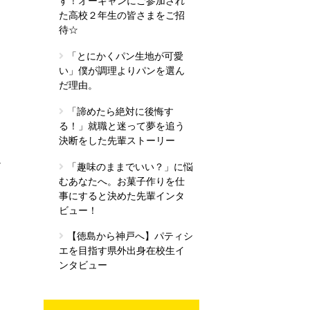
す！オーキャンにご参加され
た高校２年生の皆さまをご招
待☆
「とにかくパン生地が可愛
さ
い」僕が調理よりパンを選ん
だ理由。
「諦めたら絶対に後悔す
る！」就職と迷って夢を追う
決断をした先輩ストーリー
か
「趣味のままでいい？」に悩
むあなたへ。お菓子作りを仕
事にすると決めた先輩インタ
ビュー！
【徳島から神戸へ】パティシ
エを目指す県外出身在校生イ
ンタビュー