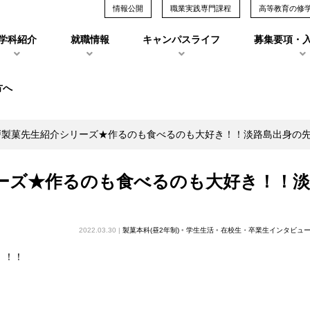
情報公開
職業実践専門課程
高等教育の修
学科紹介
就職情報
キャンパスライフ
募集要項・
方へ
戸製菓先生紹介シリーズ★作るのも食べるのも大好き！！淡路島出身の
ーズ★作るのも食べるのも大好き！！
2022.03.30 |
製菓本科(昼2年制)
•
学生生活
•
在校生・卒業生インタビュ
！！！