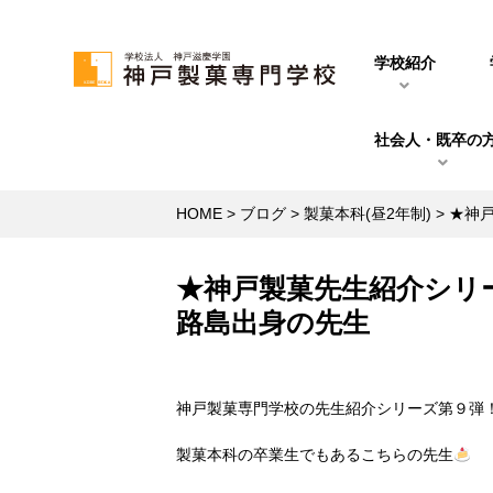
学校紹介
社会人・既卒の
HOME
>
ブログ
>
製菓本科(昼2年制)
>
★神
★神戸製菓先生紹介シリ
路島出身の先生
神戸製菓専門学校の先生紹介シリーズ第９弾
製菓本科の卒業生でもあるこちらの先生