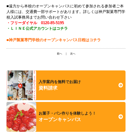
■遠方から本校のオープンキャンパスに初めて参加される参加者ご本
人様には、交通費一部サポートがあります。詳しくは神戸製菓専門学
校入試事務局までお問い合わせ下さい
・フリーダイヤル 0120-85-5195
・ＬＩＮＥ公式アカウントはコチラ
■神戸製菓専門学校のオープンキャンパス日程はコチラ
前へ
｜
次へ
入学案内を無料でお届け
資料請求
お菓子・パン作りを体験しよう！
オープンキャンパス