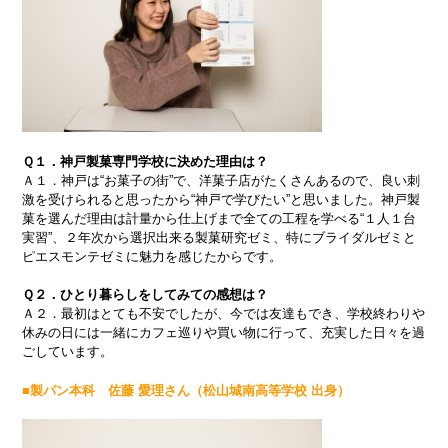
Ｑ１．神戸製菓専門学校に決めた理由は？
Ａ１．神戸は“お菓子の街”で、洋菓子店がたくさんあるので、良い刺
激を受けられると思ったから“神戸で学びたい”と思いました。神戸製
菓を選んだ理由は計量から仕上げまで全ての工程を学べる“１人１台
実習”、２年次から選択出来る製菓研究ゼミ、特にブライダルゼミと
ピエスモンテゼミに魅力を感じたからです。
Ｑ２．ひとり暮らしをしてみての感想は？
Ａ２．最初はとても不安でしたが、今では友達もでき、学校終わりや
休みの日には一緒にカフェ巡りや買い物に行って、充実した日々を過
ごしています。
■製パン本科 佐藤 愛理さん（松山城南高等学校 出身）