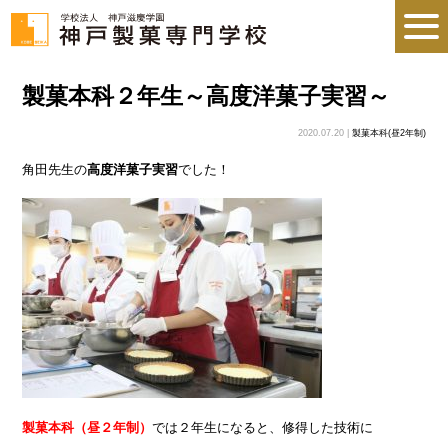
製菓本科２年生～高度洋菓子実習～
2020.07.20 |
製菓本科(昼2年制)
角田先生の
高度洋菓子実習
でした！
製菓本科（昼２年制）
では２年生になると、修得した技術に