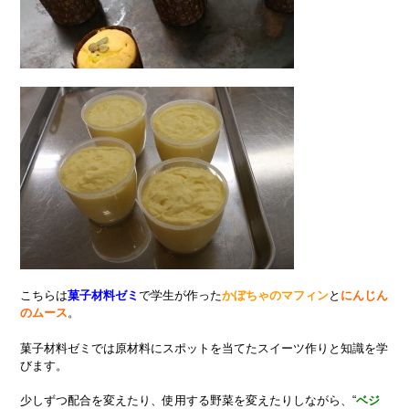
こちらは
菓子材料ゼミ
で学生が作った
かぼちゃの
マフィン
と
にんじん
のムース
。
菓子材料ゼミでは原材料にスポットを当てたスイーツ作りと知識を学
びます。
少しずつ配合を変えたり、使用する野菜を変えたりしながら、“
ベジ