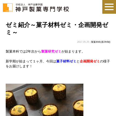
ゼミ紹介～菓子材料ゼミ・企画開発ゼ
ミ～
2017.05.25 |
製菓本科(昼2年制)
製菓本科では2年次から
製菓研究ゼミ
が始まります。
新学期が始まって１ヶ月、今回は
菓子材料ゼミ
と
企画開発ゼミ
の様子
をお届けします！