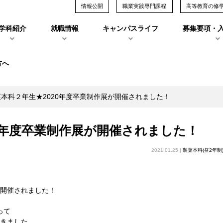
情報公開
職業実践専門課程
高等教育の修
学科紹介
就職情報
キャンパスライフ
募集要項・
方へ
本科２年生★2020年度卒業制作展が開催されました！
0年度卒業制作展が開催されました！
2021.01.25 |
製菓本科(昼2年制
が開催されました！
って
頂きました。