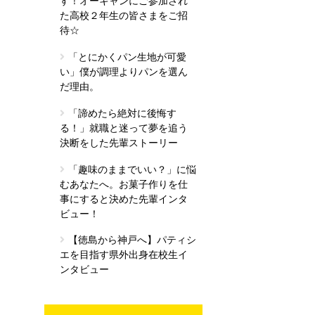
す！オーキャンにご参加され
た高校２年生の皆さまをご招
待☆
「とにかくパン生地が可愛
い」僕が調理よりパンを選ん
だ理由。
「諦めたら絶対に後悔す
る！」就職と迷って夢を追う
決断をした先輩ストーリー
「趣味のままでいい？」に悩
むあなたへ。お菓子作りを仕
事にすると決めた先輩インタ
ビュー！
【徳島から神戸へ】パティシ
エを目指す県外出身在校生イ
ンタビュー