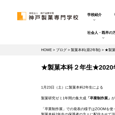
学校紹介
社会人・既卒の
HOME
>
ブログ
>
製菓本科(昼2年制)
>
★製菓
★製菓本科２年生★202
1月23日（土）に製菓本科2年生による
製菓研究ゼミ1年間の集大成
「卒業制作展」
「卒業制作展」での発表の様子はZOOMを使
製菓本科2年生の保護者の方々に配信させて