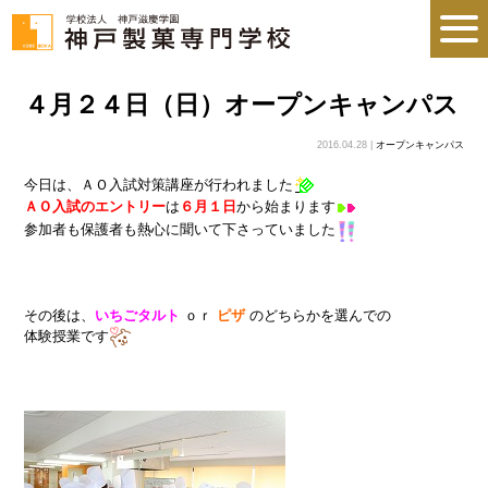
４月２４日（日）オープンキャンパス
2016.04.28 |
オープンキャンパス
今日は、ＡＯ入試対策講座が行われました
ＡＯ入試のエントリー
は
６月１日
から始まります
参加者も保護者も熱心に聞いて下さっていました
その後は、
いちごタルト
ｏｒ
ピザ
のどちらかを選んでの
体験授業です