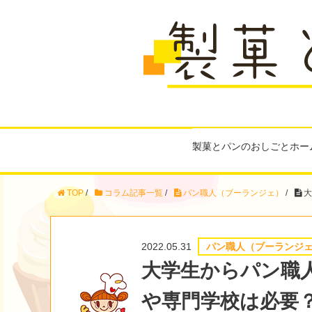
製菓とパンのおしごとホー
TOP
/
コラム記事一覧
/
パン職人（ブーランジェ）
/
大
2022.05.31
パン職人（ブーランジ
大学生からパン職
や専門学校は必要