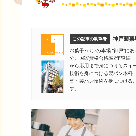
神戸製菓
この記事の執筆者
お菓子･パンの本場 “神戸“に
分。国家資格合格率2年連続
から応用まで身につけるスイ
技術を身につける製パン本科
菓・製パン技術を身につける
す。