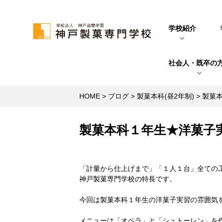
学校紹介
社会人・既卒の
HOME
>
ブログ
>
製菓本科(昼2年制)
>
製菓
製菓本科１年生★洋菓子
「計量から仕上げまで」「１人１台」全ての
神戸製菓専門学校の特長です。
今回は製菓本科１年生の洋菓子実習の雰囲気
メニューは「オペラ」と「シュトーレン」を