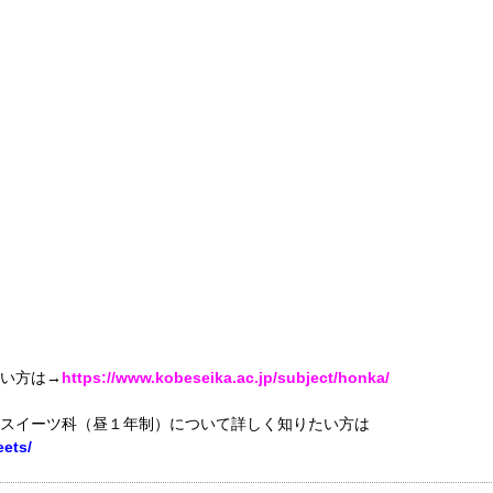
たい方は→
https://www.kobeseika.ac.jp/subject/honka/
科 スイーツ科（昼１年制）について詳しく知りたい方は
eets/