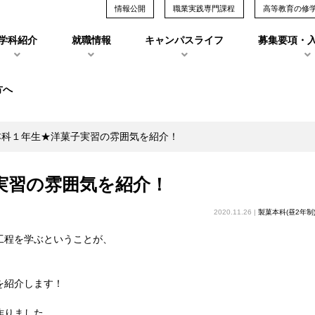
情報公開
職業実践専門課程
高等教育の修
学科紹介
就職情報
キャンパスライフ
募集要項・
方へ
本科１年生★洋菓子実習の雰囲気を紹介！
実習の雰囲気を紹介！
2020.11.26 |
製菓本科(昼2年制
工程を学ぶということが、
を紹介します！
作りました。