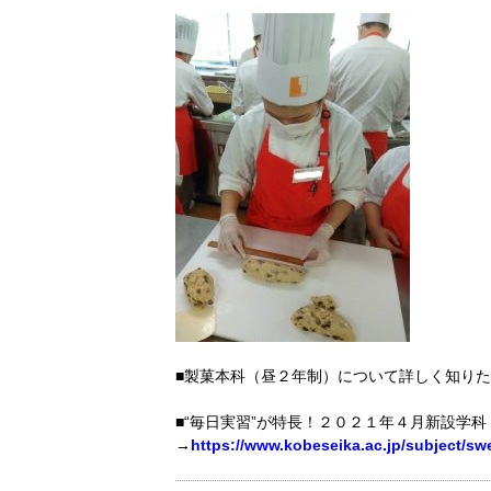
■製菓本科（昼２年制）について詳しく知り
■“毎日実習”が特長！２０２１年４月新設学
→
https://www.kobeseika.ac.jp/subject/sw