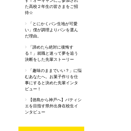
す！オーキャンにご参加され
た高校２年生の皆さまをご招
待☆
「とにかくパン生地が可愛
い」僕が調理よりパンを選ん
だ理由。
「諦めたら絶対に後悔す
る！」就職と迷って夢を追う
決断をした先輩ストーリー
「趣味のままでいい？」に悩
むあなたへ。お菓子作りを仕
事にすると決めた先輩インタ
ビュー！
【徳島から神戸へ】パティシ
エを目指す県外出身在校生イ
ンタビュー