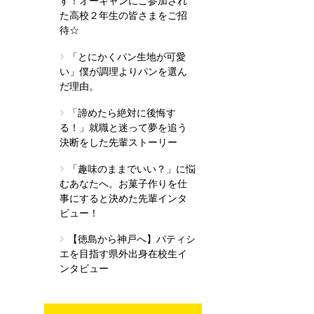
す！オーキャンにご参加され
た高校２年生の皆さまをご招
待☆
「とにかくパン生地が可愛
い」僕が調理よりパンを選ん
だ理由。
「諦めたら絶対に後悔す
る！」就職と迷って夢を追う
決断をした先輩ストーリー
「趣味のままでいい？」に悩
むあなたへ。お菓子作りを仕
事にすると決めた先輩インタ
ビュー！
【徳島から神戸へ】パティシ
エを目指す県外出身在校生イ
ンタビュー