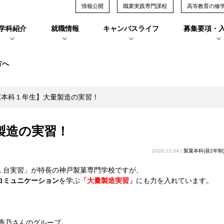
情報公開
職業実践専門課程
高等教育の修
学科紹介
就職情報
キャンパスライフ
募集要項・
方へ
菓本科１年生】大量製造の実習！
製造の実習！
2020.11.04 |
製菓本科(昼2年制
１台実習」が特長の神戸製菓専門学校ですが、
コミュニケーション
を学ぶ
「大量製造実習」
にも力を入れています。
香乃さんのグループ。