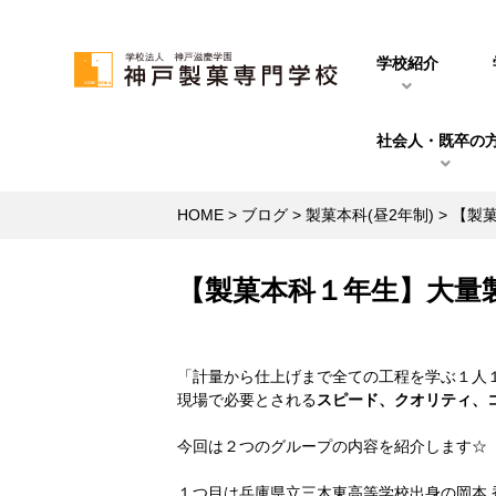
学校紹介
社会人・既卒の
HOME
>
ブログ
>
製菓本科(昼2年制)
>
【製
【製菓本科１年生】大量
「計量から仕上げまで全ての工程を学ぶ１人
現場で必要とされる
スピード、クオリティ、
今回は２つのグループの内容を紹介します☆
１つ目は兵庫県立三木東高等学校出身の岡本 