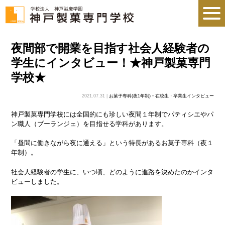
夜間部で開業を目指す社会人経験者の
学生にインタビュー！★神戸製菓専門
学校★
2021.07.31 |
お菓子専科(夜1年制)
•
在校生・卒業生インタビュー
神戸製菓専門学校には全国的にも珍しい夜間１年制でパティシエやパ
ン職人（ブーランジェ）を目指せる学科があります。
「昼間に働きながら夜に通える」という特長があるお菓子専科（夜１
年制）。
社会人経験者の学生に、いつ頃、どのように進路を決めたのかインタ
ビューしました。