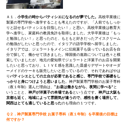
Ａ１．
小学生の時からパティシエになるのが夢でした。
高校卒業後に
製菓の専門学校へ進学することも考えたのですが、「人前でもしっか
りと話せるパティシエを目指したい！」と思い、高校卒業後は教育大
学へ進学し、家庭科の教員免許を取得しました。大学卒業後は「もっ
と勉強したい！」と思ったのと、もともと好きだったアイスクリーム
の勉強がしたいと思ったので、イタリアの語学学校へ留学しました。
イタリアでは、ジェラートをメインに伝統菓子も扱っているお店を自
分で探して、働かせて頂きました。帰国後の進路については色々と模
索していましたが、地元の愛知県でジェラートと洋菓子のお店を開業
したいと思っており、ＬＩＶＥ感を意識した皿盛りデザートやオーダ
ーメイドのケーキも販売したいと思っているので、それであればやは
り
パティシエとしての土台が必要であると感じ、専門学校で基礎をし
っかりと身につけようと思いました
。神戸製菓専門学校のお菓子専科
（夜１年制）選んだ理由は、
‟お昼は働きながら、夜間に学べる“
と
いうことと、
神戸が洋菓子の本場である
という点です。
神戸は大阪も
京都も近く、地域によって雰囲気が違うので、感性を磨く場所して、
関西はとても適していると思った
のも理由の１つです。
Ｑ２．神戸製菓専門学校 お菓子専科（夜１年制）を卒業後の目標は
何ですか？