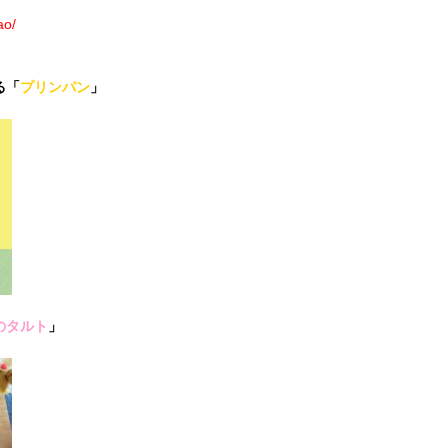
ao/
る「
プリンパン
」
のタルト
」