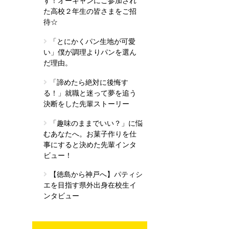
す！オーキャンにご参加され
た高校２年生の皆さまをご招
待☆
「とにかくパン生地が可愛
い」僕が調理よりパンを選ん
だ理由。
「諦めたら絶対に後悔す
る！」就職と迷って夢を追う
決断をした先輩ストーリー
「趣味のままでいい？」に悩
むあなたへ。お菓子作りを仕
事にすると決めた先輩インタ
ビュー！
【徳島から神戸へ】パティシ
エを目指す県外出身在校生イ
ンタビュー