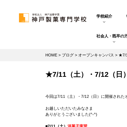
学校紹介
社会人・既卒の
HOME
>
ブログ
>
オープンキャンパス
>
★7
★7/11（土）・7/12
今回は7/11（土）・7/12（日）に開催された
お越しいただいたみなさま
ありがとうございました(^-^)
■7/11（土）
洋菓子実習