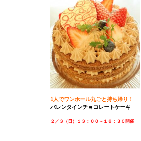
1人でワンホール丸ごと持ち帰り！
バレンタインチョコレートケーキ
２／３（日）１３：００～１６：３０開催