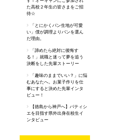
す！オーキャンにご参加され
た高校２年生の皆さまをご招
待☆
「とにかくパン生地が可愛
い」僕が調理よりパンを選ん
だ理由。
「諦めたら絶対に後悔す
る！」就職と迷って夢を追う
決断をした先輩ストーリー
「趣味のままでいい？」に悩
むあなたへ。お菓子作りを仕
事にすると決めた先輩インタ
ビュー！
【徳島から神戸へ】パティシ
エを目指す県外出身在校生イ
ンタビュー