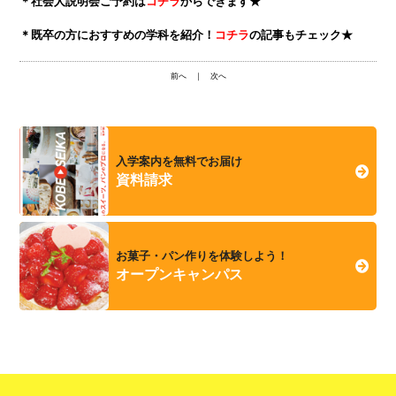
＊社会人説明会ご予約は
コチラ
からできます★
＊既卒の方におすすめの学科を紹介！
コチラ
の記事もチェック★
前へ
｜
次へ
入学案内を無料でお届け
資料請求
お菓子・パン作りを体験しよう！
オープンキャンパス