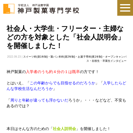
社会人・大学生・フリーター・主婦な
どの方を対象とした「社会人説明会」
を開催しました！
2022.09.23 |
スイーツ科(昼1年制)
•
製パン本科(昼2年制)
•
お菓子専科(夜1年制)
•
オープンキャンパ
ス
•
在校生・卒業生インタビュー
神戸製菓の
入学者のうち約４分の１は既卒
の方です！
とはいえ、「
この年齢からでも目指せるのだろうか
」「
入学したらど
んな学校生活なんだろうか
」
「
周りと年齢が違っても浮かないだ
ろうか」・・・などなど、不安も
あるのでは？
本日はそんな方のための「
社会人説明会
」を開催しました！