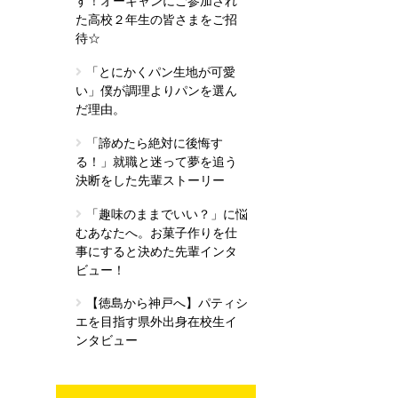
す！オーキャンにご参加され
た高校２年生の皆さまをご招
待☆
「とにかくパン生地が可愛
い」僕が調理よりパンを選ん
だ理由。
「諦めたら絶対に後悔す
る！」就職と迷って夢を追う
決断をした先輩ストーリー
「趣味のままでいい？」に悩
むあなたへ。お菓子作りを仕
事にすると決めた先輩インタ
ビュー！
【徳島から神戸へ】パティシ
エを目指す県外出身在校生イ
ンタビュー