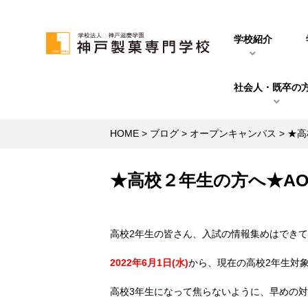
学校紹介
社会人・既卒の
HOME
>
ブログ
>
オープンキャンパス
>
★高
★高校２年生の方へ★A
高校2年生の皆さん、入試の情報集めはでき
2022年6月1日(水)
から、現在の高校2年生対
高校3年生になって焦らないように、早めの