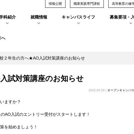
情報公開
職業実践専門課程
高等教育の修
学科紹介
就職情報
キャンパスライフ
募集要項・
方へ
校２年生の方へ★AO入試対策講座のお知らせ
O入試対策講座のお知らせ
2022.02.20 |
オープンキャンパ
ていますか？
象のAO入試のエントリー受付がスタートします！
対策を始めましょう！