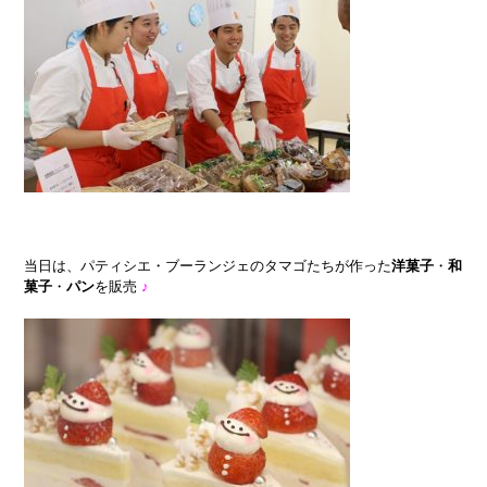
当日は、パティシエ・ブーランジェのタマゴたちが作った
洋菓子
・
和
菓子
・
パン
を販売
♪