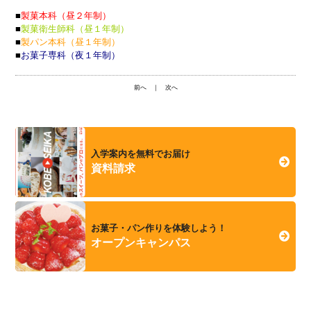
■
製菓本科（昼２年制）
■
製菓衛生師科（昼１年制）
■
製パン本科（昼１年制）
■
お菓子専科（夜１年制）
前へ
｜
次へ
入学案内を無料でお届け
資料請求
お菓子・パン作りを体験しよう！
オープンキャンパス