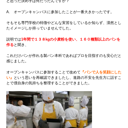
と思った決め手は何だったんですか？
A. オープンキャンパスに参加したことが一番大きかったです。
そもそも専門学校の特徴やどんな実習をしているか知らず、漠然とし
たイメージしか持っていませんでした。
説明では
1年間で１３８kgの小麦粉を使い、１６０種類以上のパンを
作る
と聞き、
これだけパンが作れる製パン本科であればプロを目指すのも安心だと
感じました。
オープンキャンパスに参加することで改めて
『パンで人を笑顔にした
い』
という思いを再確認できましたし、進路の不安を先生方に話すこ
とで僕自身の気持ちを整理することができました。