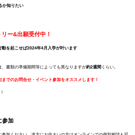
るか知りたい
ントリー&出願受付中！
行動を起こせば2024年4月入学が叶います
。
は、書類の準備期間等によっても異なりますが
約2週間
くらい。
旬までのお問合せ・イベント参加をオススメします！
す！
に参加
ご参加ください。遠方にお住まいの方はオンラインでの個別相談も可