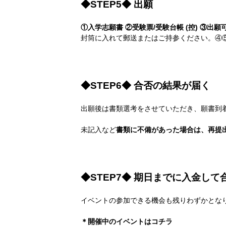
◆STEP5◆ 出願
①入学志願書 ②受験票/受験台帳 (控) ③出
封筒に入れて郵送またはご持参ください。④
◆STEP6◆ 合否の結果が届く
出願後は書類選考をさせていただき、願書到着
未記入など
書類に不備があった場合は、再提
◆STEP7◆ 期日までに入金して
イベントの参加できる機会も残りわずかとな
＊開催中のイベントは
コチラ