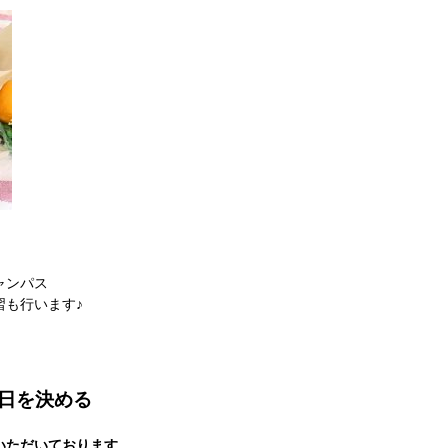
ャンパス
習も行います♪
ー日を決める
いただいております
。