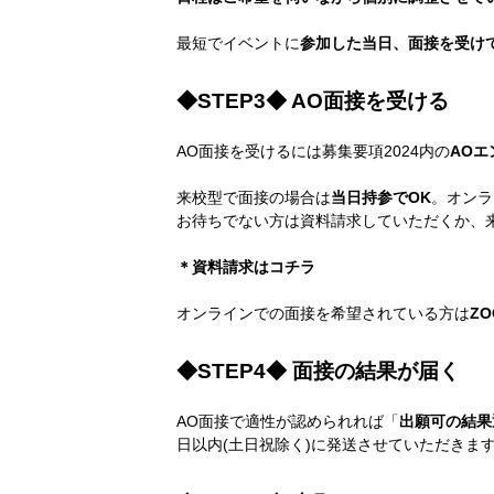
最短でイベントに
参加した当日、面接を受け
◆STEP3◆ AO面接を受ける
AO面接を受けるには募集要項2024内の
AO
来校型で面接の場合は
当日持参でOK
。オンラ
お待ちでない方は資料請求していただくか、
＊資料請求は
コチラ
オンラインでの面接を希望されている方は
ZO
◆STEP4◆ 面接の結果が届く
AO面接で適性が認められれば「
出願可の結果
日以内(土日祝除く)に発送させていただきま