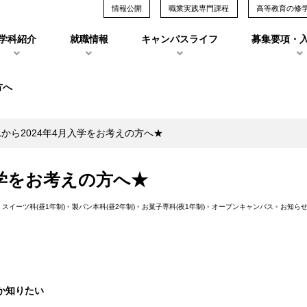
情報公開
職業実践専門課程
高等教育の修
学科紹介
就職情報
キャンパスライフ
募集要項・
方へ
から2024年4月入学をお考えの方へ★
入学をお考えの方へ★
•
スイーツ科(昼1年制)
•
製パン本科(昼2年制)
•
お菓子専科(夜1年制)
•
オープンキャンパス
•
お知ら
か知りたい