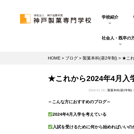
学校紹介
社会人・既卒の
HOME
>
ブログ
>
製菓本科(昼2年制)
>
★これ
★これから2024年4月
2024.01.15 |
製菓本科(昼2年制)
～こんな方におすすめのブログ～
2024年4月入学を考えている
入試を受けるために何から始めればいいの