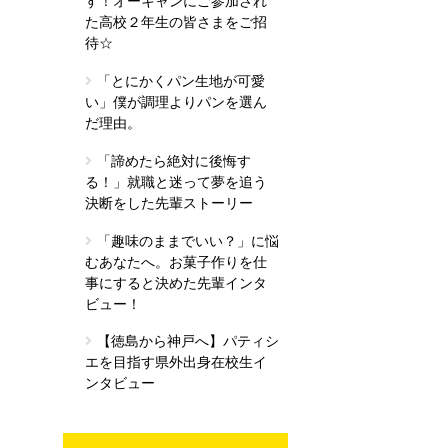
す！オーキャンにご参加され
た高校２年生の皆さまをご招
待☆
「とにかくパン生地が可愛
い」僕が調理よりパンを選ん
だ理由。
「諦めたら絶対に後悔す
る！」就職と迷って夢を追う
決断をした先輩ストーリー
「趣味のままでいい？」に悩
むあなたへ。お菓子作りを仕
事にすると決めた先輩インタ
ビュー！
【徳島から神戸へ】パティシ
エを目指す県外出身在校生イ
ンタビュー