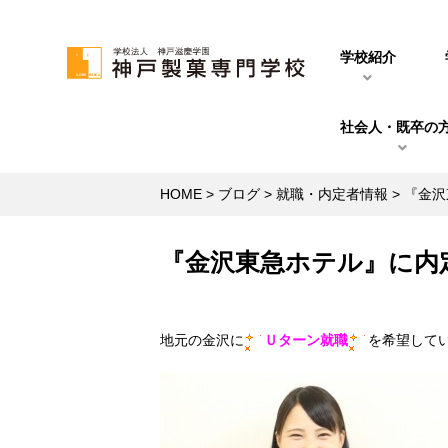
学校紹介
社会人・既卒の
HOME
>
ブログ
>
就職・内定者情報
>
『金沢
『金沢東急ホテル』に内
地元の金沢に
Ｕターン就職
を希望して