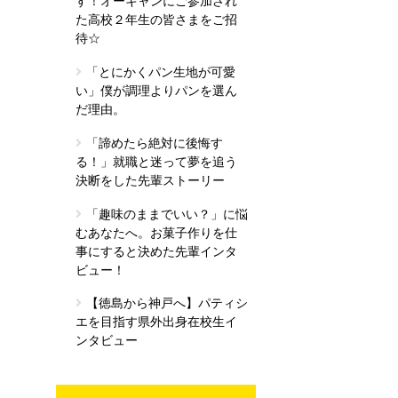
す！オーキャンにご参加され
た高校２年生の皆さまをご招
待☆
「とにかくパン生地が可愛
い」僕が調理よりパンを選ん
だ理由。
「諦めたら絶対に後悔す
る！」就職と迷って夢を追う
決断をした先輩ストーリー
「趣味のままでいい？」に悩
むあなたへ。お菓子作りを仕
事にすると決めた先輩インタ
ビュー！
【徳島から神戸へ】パティシ
エを目指す県外出身在校生イ
ンタビュー