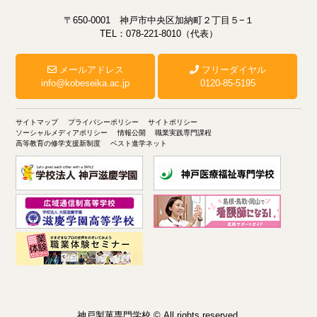
〒650-0001 神戸市中央区加納町２丁目５−１
TEL：078-221-8010（代表）
メールアドレス
フリーダイヤル
info@kobeseika.ac.jp
0120-85-5195
サイトマップ
プライバシーポリシー
サイトポリシー
ソーシャルメディアポリシー
情報公開
職業実践専門課程
高等教育の修学支援新制度
ベスト進学ネット
神戸製菓専門学校 © All rights reserved.