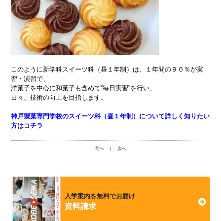
このように新学科スイーツ科（昼１年制）は、１年間の９０％が実
習・演習で、
洋菓子を中心に和菓子も含めて‟毎日実習”を行い、
日々、技術の向上を目指します。
神戸製菓専門学校のスイーツ科（昼１年制）について詳しく知りたい
方はコチラ
前へ
｜
次へ
入学案内を無料でお届け
資料請求