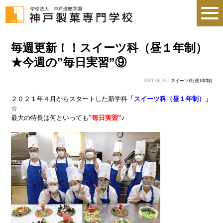
毎週更新！！スイーツ科（昼１年制）
★今週の‟毎日実習”⑨
2021.06.26 |
スイーツ科(昼1年制)
２０２１年４月からスタートした新学科
「スイーツ科（昼１年制）」
☆
最大の特長は何といっても
‟毎日実習”
♪