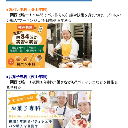
■製パン本科（昼１年制）
・
関西で唯一！
１年間でパン作りの知識や技術を身につけ、プロのパ
ン職人“ブーランジェ”を目指せる学科☆
■お菓子専科（夜１年制）
・
関西で唯一！
夜間１年制で
“働きながら”
パティシエなどを目指せ
る学科☆