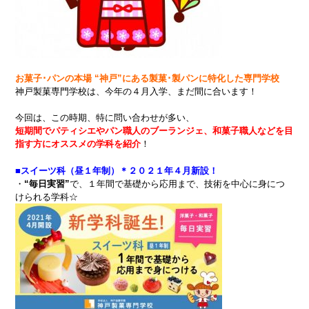
お菓子･パンの本場 “神戸”にある製菓･製パンに特化した専門学校
神戸製菓専門学校は、今年の４月入学、まだ間に合います！
今回は、この時期、特に問い合わせが多い、
短期間でパティシエやパン職人のブーランジェ、和菓子職人などを目
指す方にオススメの学科を紹介
！
■スイーツ科（昼１年制）＊２０２１年４月新設！
・
“毎日実習”
で、１年間で基礎から応用まで、技術を中心に身につ
けられる学科☆