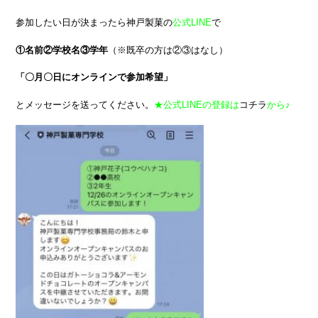
参加したい日が決まったら神戸製菓の
公式LINE
で
①名前②学校名③学年
（※既卒の方は②③はなし）
「〇月〇日にオンラインで参加希望」
とメッセージを送ってください。
★公式LINEの登録は
コチラ
から♪