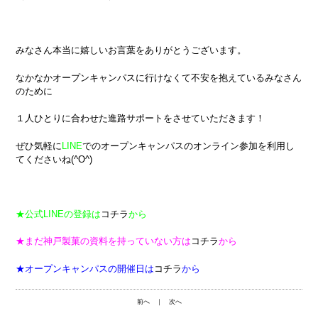
みなさん本当に嬉しいお言葉をありがとうございます。
なかなかオープンキャンパスに行けなくて不安を抱えているみなさん
のために
１人ひとりに合わせた進路サポートをさせていただきます！
ぜひ気軽に
LINE
でのオープンキャンパスのオンライン参加を利用し
てくださいね(^O^)
★公式LINEの登録は
コチラ
から
★まだ神戸製菓の資料を持っていない方は
コチラ
から
★オープンキャンパスの開催日は
コチラ
から
前へ
｜
次へ