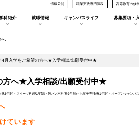
情報公開
職業実践専門課程
高等教育の修
学科紹介
就職情報
キャンパスライフ
募集要項・
方へ
3年4月入学をご希望の方へ★入学相談/出願受付中★
望の方へ★入学相談/出願受付中★
(昼2年制)
•
スイーツ科(昼1年制)
•
製パン本科(昼2年制)
•
お菓子専科(夜1年制)
•
オープンキャンパ
へ
付けています