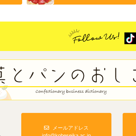
メールアドレス
１
info@kobeseika.ac.jp