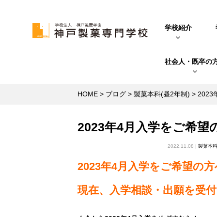
学校紹介
社会人・既卒の
HOME
>
ブログ
>
製菓本科(昼2年制)
>
202
2023年4月入学をご希
2022.11.08 |
製菓本科
2023年4月入学をご希望の方
現在、入学相談・出願を受