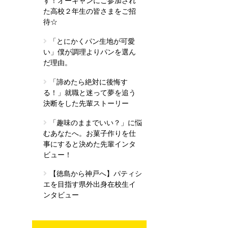
す！オーキャンにご参加され
た高校２年生の皆さまをご招
待☆
「とにかくパン生地が可愛
い」僕が調理よりパンを選ん
だ理由。
「諦めたら絶対に後悔す
る！」就職と迷って夢を追う
決断をした先輩ストーリー
「趣味のままでいい？」に悩
むあなたへ。お菓子作りを仕
事にすると決めた先輩インタ
ビュー！
【徳島から神戸へ】パティシ
エを目指す県外出身在校生イ
ンタビュー