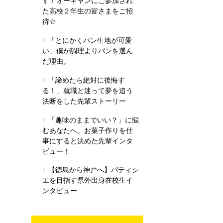
す！オーキャンにご参加され
た高校２年生の皆さまをご招
待☆
「とにかくパン生地が可愛
い」僕が調理よりパンを選ん
だ理由。
「諦めたら絶対に後悔す
る！」就職と迷って夢を追う
決断をした先輩ストーリー
「趣味のままでいい？」に悩
むあなたへ。お菓子作りを仕
事にすると決めた先輩インタ
ビュー！
【徳島から神戸へ】パティシ
エを目指す県外出身在校生イ
ンタビュー