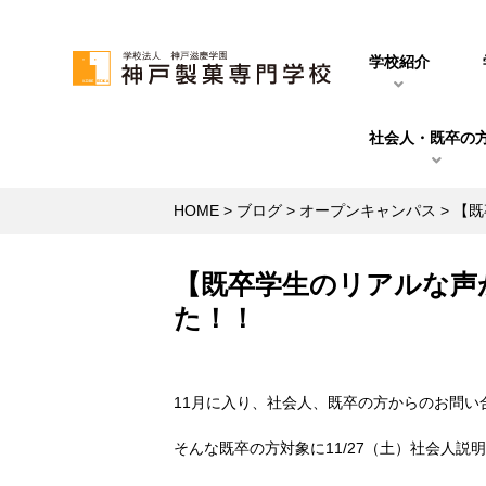
学校紹介
社会人・既卒の
HOME
>
ブログ
>
オープンキャンパス
>
【既
【既卒学生のリアルな声
た！！
11月に入り、社会人、既卒の方からのお問い
そんな既卒の方対象に11/27（土）社会人説