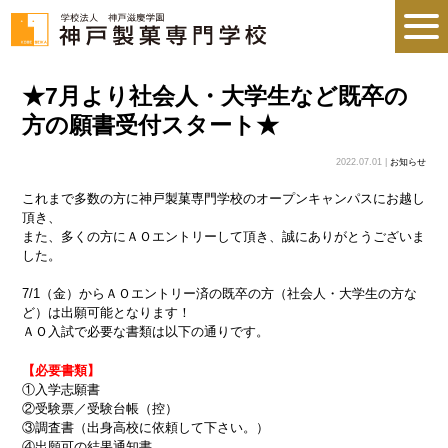
★7月より社会人・大学生など既卒の
方の願書受付スタート★
2022.07.01 |
お知らせ
これまで多数の方に神戸製菓専門学校のオープンキャンパスにお越し
頂き、
また、多くの方にＡＯエントリーして頂き、誠にありがとうございま
した。
7/1（金）からＡＯエントリー済の既卒の方（社会人・大学生の方な
ど）は出願可能となります！
ＡＯ入試で必要な書類は以下の通りです。
【必要書類】
①入学志願書
②受験票／受験台帳（控）
③調査書（出身高校に依頼して下さい。）
④出願可の結果通知書