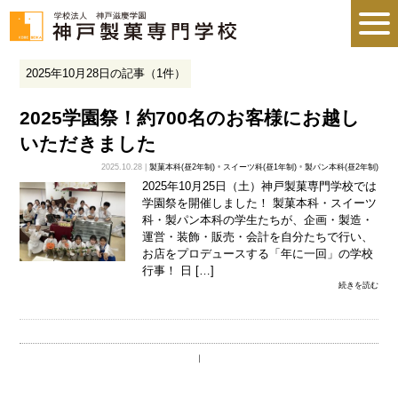
2025年10月28日の記事（1件）
2025学園祭！約700名のお客様にお越し
いただきました
2025.10.28 |
製菓本科(昼2年制)
•
スイーツ科(昼1年制)
•
製パン本科(昼2年制)
2025年10月25日（土）神戸製菓専門学校では
学園祭を開催しました！ 製菓本科・スイーツ
科・製パン本科の学生たちが、企画・製造・
運営・装飾・販売・会計を自分たちで行い、
お店をプロデュースする「年に一回」の学校
行事！ 日 […]
続きを読む
｜