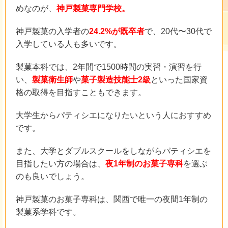
めなのが、
神戸製菓専門学校。
神戸製菓の入学者の
24.2%が既卒者
で、20代〜30代で
入学している人も多いです。
製菓本科では、2年間で1500時間の実習・演習を行
い、
製菓衛生師
や
菓子製造技能士2級
といった国家資
格の取得を目指すこともできます。
大学生からパティシエになりたいという人におすすめ
です。
また、大学とダブルスクールをしながらパティシエを
目指したい方の場合は、
夜1年制のお菓子専科
を選ぶ
のも良いでしょう。
神戸製菓のお菓子専科は、関西で唯一の夜間1年制の
製菓系学科です。