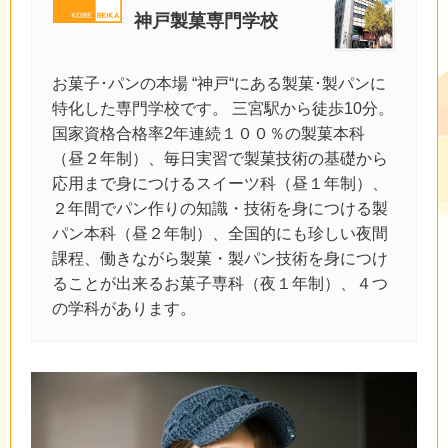
神戸製菓専門学校
お菓子･パンの本場 “神戸“にある製菓･製パンに
特化した専門学校です。 三宮駅から徒歩10分。
国家資格合格率2年連続１００％の製菓本科
（昼２年制）、毎日実習で製菓技術の基礎から
応用まで身につけるスイーツ科（昼１年制）、
２年間でパン作りの知識・技術を身につける製
パン本科（昼２年制）、全国的にも珍しい夜間
課程、働きながら製菓・製パン技術を身につけ
ることが出来るお菓子専科（夜１年制）、４つ
の学科があります。