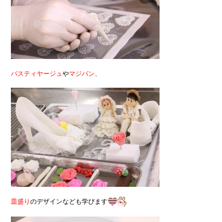
パスティヤージュ
や
マジパン
、
皿盛り
のデザインなども学びます