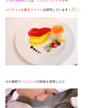
ブライダルゼミ
では、
ウエディングケーキ
や
パーティーを飾るスイーツ
を研究しています！
その過程で
パイピング
の技術を習得したり、