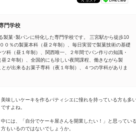
専門学校
ある製菓･製パンに特化した専門学校です。 三宮駅から徒歩10
１００％の製菓本科（昼２年制）、毎日実習で製菓技術の基礎
ーツ科（昼１年制）、関西唯一、２年間でパン作りの知識・
（昼２年制）、全国的にも珍しい夜間課程、働きながら製
ことが出来るお菓子専科（夜１年制）、４つの学科がありま
美味しいケーキを作るパティシエに憧れを持っている方も多
ですよね。
中には、「自分でケーキ屋さんを開業したい！」と思ってい
方もいるのではないでしょうか。