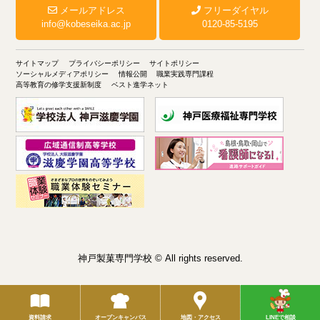
メールアドレス
フリーダイヤル
info@kobeseika.ac.jp
0120-85-5195
サイトマップ
プライバシーポリシー
サイトポリシー
ソーシャルメディアポリシー
情報公開
職業実践専門課程
高等教育の修学支援新制度
ベスト進学ネット
神戸製菓専門学校 © All rights reserved.
資料請求
オープンキャンパス
地図・アクセス
LINEで相談