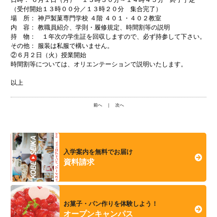
（受付開始１３時００分／１３時２０分 集合完了）
場 所： 神戸製菓専門学校 ４階 ４０１・４０２教室
内 容： 教職員紹介、学則・履修規定、時間割等の説明
持 物： １年次の学生証を回収しますので、必ず持参して下さい。
その他： 服装は私服で構いません。
②６月２日（火）授業開始
時間割等については、オリエンテーションで説明いたします。
以上
前へ
｜
次へ
入学案内を無料でお届け
資料請求
お菓子・パン作りを体験しよう！
オープンキャンパス