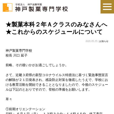
★製菓本科２年Ａクラスのみなさんへ
★これからのスケジュールについて
2020.05.25 |
お知らせ
神戸製菓専門学校
校長 川口 延子
前略、その後いかがお過ごしでしょうか。
さて、近畿３府県の新型コロナウイルス特措法に基づく緊急事態宣言
の解除が２１日発表され、感染防止対策を徹底したうえで、学校にお
ける教育活動を開始できることとなりましたので、今後のスケジュー
ルは下記のとおりですので、登校の準備をお願いします。
草々
①前期オリエンテーション
日時： ６月１日（月） １３時３０分～１４時４５分 終了予定